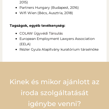
2015)
Partners Hungary (Budapest, 2016)
Wifi Wien (Bécs, Ausztria, 2018)
Tagságok, egyéb tevékenység:
COLAW Ügyvédi Társulás
European Employment Lawyers Association
(EELA)
Rézler Gyula Alapítvány kuratórium társelnöke
Kinek és mikor ajánlott az
iroda szolgáltatását
igénybe venni?