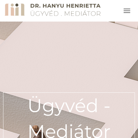
N
A
V
I
G
Á
C
I
Ó
Ö
S
S
Z
E
Ügyvéd -
Z
Á
R
Á
S
Mediátor
A